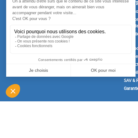
PRODUITS
NOTR
Promotions
Livrais
Nouveaux produits
Mention
Confide
Meilleures ventes
Conditi
vente
A prop
Paiemen
Contac
Conseil
SAV & R
Garanti