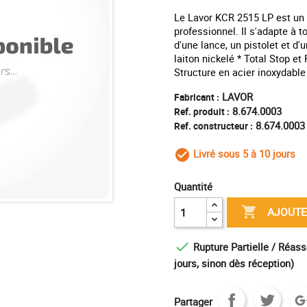
Le Lavor KCR 2515 LP est un 
professionnel. Il s'adapte à 
d'une lance, un pistolet et d'
laiton nickelé * Total Stop e
Structure en acier inoxydable
LAVOR
Fabricant :
8.674.0003
Ref. produit :
8.674.0003
Ref. constructeur :
Livré sous 5 à 10 jours
check_circle_outl
Quantité

AJOUTE

Rupture Partielle / Réass
jours, sinon dès réception)
Partager