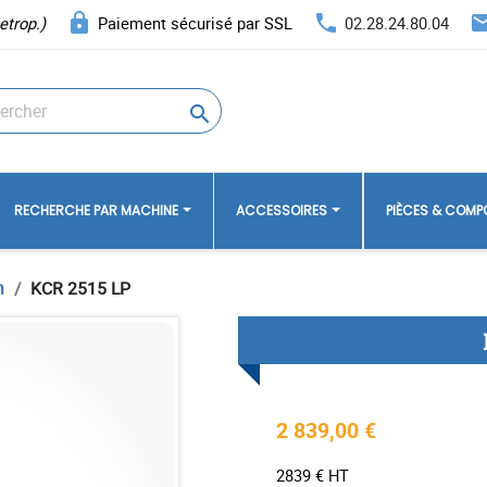
lock
phone
ema
etrop.)
Paiement sécurisé par SSL
02.28.24.80.04

RECHERCHE PAR MACHINE
ACCESSOIRES
PIÈCES & COM
n
KCR 2515 LP
2 839,00 €
2839 € HT