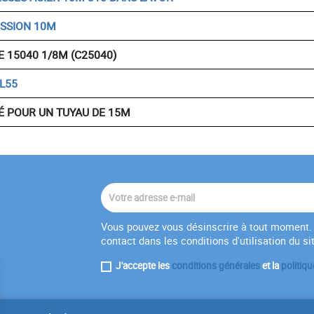
ESSION 10M
 15040 1/8M (C25040)
L55
É POUR UN TUYAU DE 15M
Vous pouvez vous désinscrire à tout moment. 
contact dans les conditions d'utilisation du si
J'accepte les
conditions générales
et la
politiqu