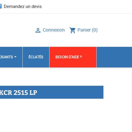
il
Demandez un devis
Connexion
Panier
(0)

shopping_cart
POSANTS
ÉCLATÉS
BESOIN D'AIDE ?
KCR 2515 LP