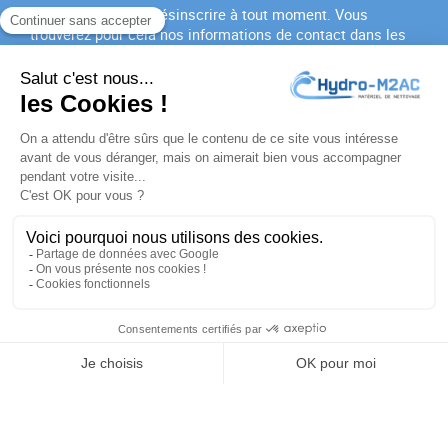
Vous pouvez vous désinscrire à tout moment. Vous
trouverez pour cela nos informations de contact dans les
conditions d'utilisation du site.
J'accepte les
conditions générales
et la
politique de
confidentialité
PRODUITS

NOTRE SOCIÉTÉ

VOTRE COMPTE

INFORMATIONS