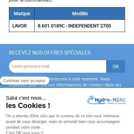
Marque
Modèle
LAVOR
8.601.0189C - INDEPENDENT 2700
RECEVEZ NOS OFFRES SPÉCIALES
Vous pouvez vous désinscrire à tout moment. Vous
trouverez pour cela nos informations de contact dans les
conditions d'utilisation du site.
J'accepte les
conditions générales
et la
politique de
confidentialité
PRODUITS
