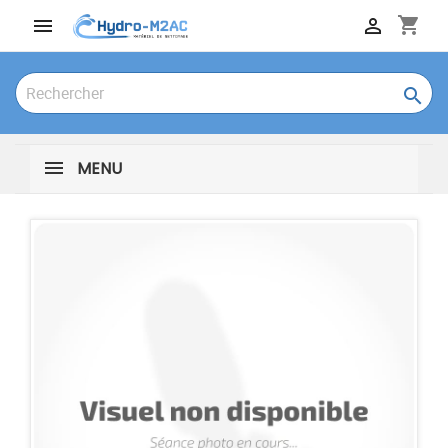
shopping_cart



MENU