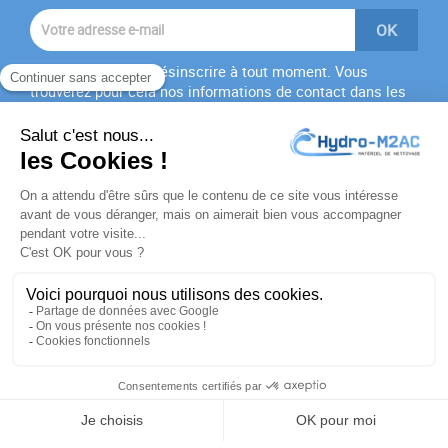
Vous pouvez vous désinscrire à tout moment. Vous
trouverez pour cela nos informations de contact dans les
conditions d'utilisation du site.
J'accepte les
conditions générales
et la
politique de
confidentialité
PRODUITS

NOTRE SOCIÉTÉ

VOTRE COMPTE

INFORMATIONS