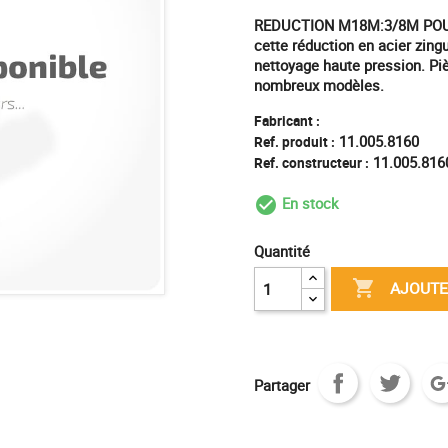
REDUCTION M18M:3/8M POUR
cette réduction en acier zing
nettoyage haute pression. Piè
nombreux modèles.
Fabricant :
11.005.8160
Ref. produit :
11.005.816
Ref. constructeur :
En stock
check_circle_outl
Quantité

AJOUTE
Partager