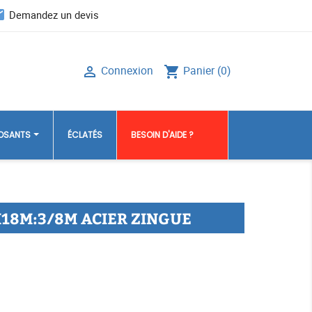
il
Demandez un devis
Connexion
Panier
(0)

shopping_cart
POSANTS
ÉCLATÉS
BESOIN D'AIDE ?
18M:3/8M ACIER ZINGUE