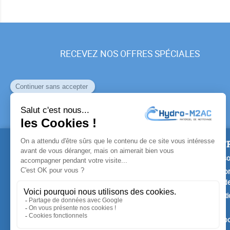
RECEVEZ NOS OFFRES SPÉCIALES
PRODUITS
NOTR
Promotions
Livrais
Nouveaux produits
Mention
Confide
Meilleures ventes
Conditi
vente
A prop