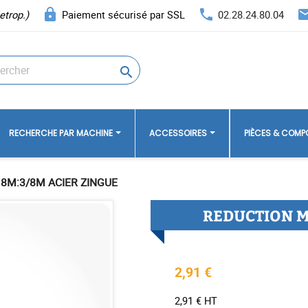
lock
phone
ema
etrop.)
Paiement sécurisé par SSL
02.28.24.80.04

RECHERCHE PAR MACHINE
ACCESSOIRES
PIÈCES & COM
8M:3/8M ACIER ZINGUE
REDUCTION M
2,91 €
2,91 € HT