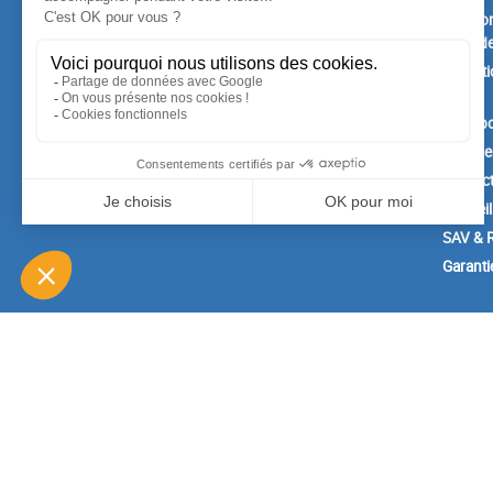
Nouveaux produits
Mention
Confide
Meilleures ventes
Conditi
vente
A prop
Paiemen
Contac
Conseil
SAV & R
Garanti