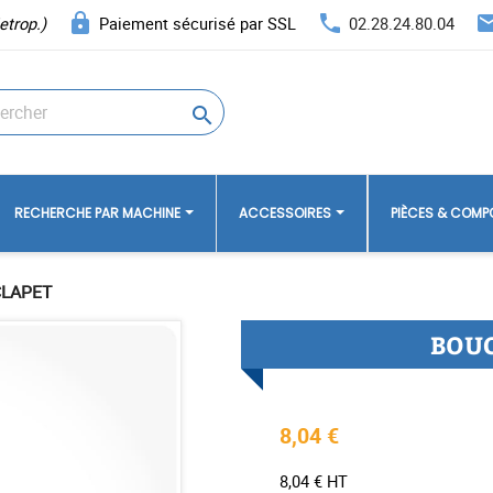
lock
phone
ema
etrop.)
Paiement sécurisé par SSL
02.28.24.80.04

RECHERCHE PAR MACHINE
ACCESSOIRES
PIÈCES & COM
CLAPET
BOUC
8,04 €
8,04 € HT