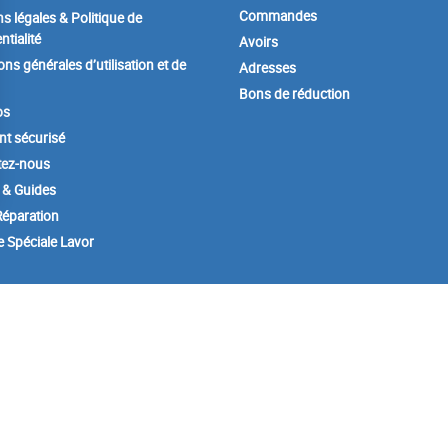
Commandes
s légales & Politique de
ntialité
Avoirs
ons générales d’utilisation et de
Adresses
Bons de réduction
os
t sécurisé
tez-nous
 & Guides
éparation
e Spéciale Lavor