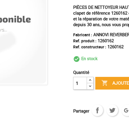
PIÈCES DE NETTOYEUR HAUT
clapet de référence 1260162 
et la réparation de votre mat
depuis 30 ans, nous vous pro
ANNOVI REVERBER
Fabricant :
1260162
Ref. produit :
1260162
Ref. constructeur :
En stock
check_circle_outl
Quantité

AJOUTE
Partager