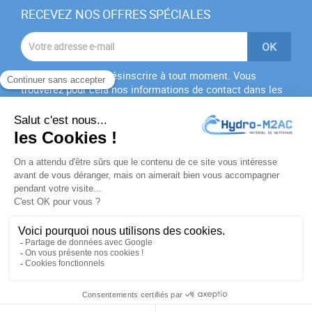
RECEVEZ NOS OFFRES SPÉCIALES
Vous pouvez vous désinscrire à tout moment. Vous
trouverez pour cela nos informations de contact dans les
conditions d'utilisation du site.
J'accepte les
conditions générales
et la
politique de
confidentialité
PRODUITS

NOTRE SOCIÉTÉ

VOTRE COMPTE

INFORMATIONS