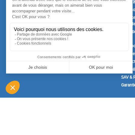
PRODUITS
NOTR
Promotions
Livrais
Nouveaux produits
Mention
Confide
Meilleures ventes
Conditi
vente
A prop
Paiemen
Contac
Conseil
SAV & R
Garanti