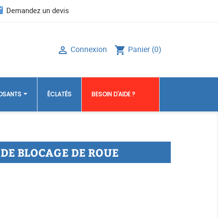
il
Demandez un devis
Connexion
Panier
(0)

shopping_cart
POSANTS
ÉCLATÉS
BESOIN D'AIDE ?
 DE BLOCAGE DE ROUE