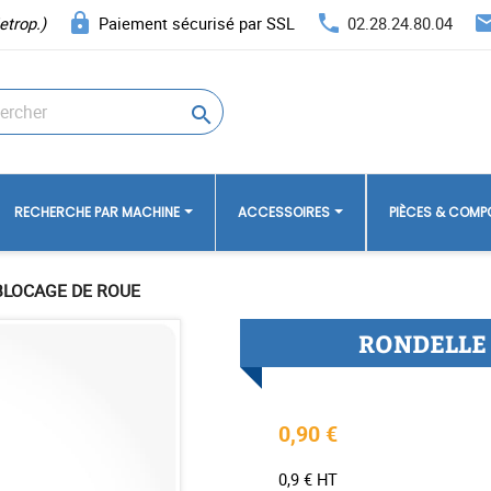
lock
phone
ema
etrop.)
Paiement sécurisé par SSL
02.28.24.80.04

RECHERCHE PAR MACHINE
ACCESSOIRES
PIÈCES & COM
BLOCAGE DE ROUE
RONDELLE
0,90 €
0,9 € HT