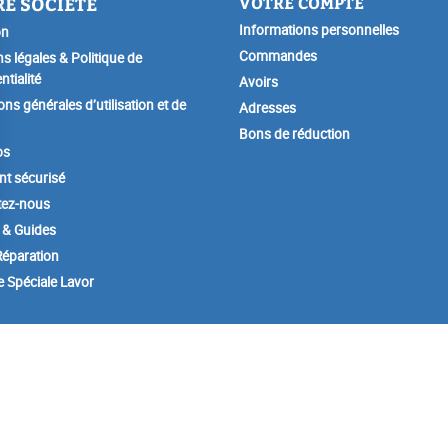
E SOCIÉTÉ
VOTRE COMPTE
Informations personnelles
on
Commandes
s légales & Politique de
ntialité
Avoirs
ons générales d’utilisation et de
Adresses
Bons de réduction
os
t sécurisé
tez-nous
 & Guides
éparation
e Spéciale Lavor