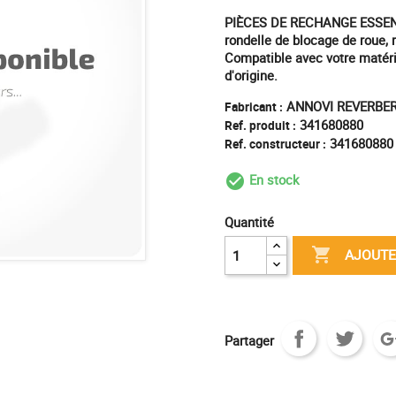
PIÈCES DE RECHANGE ESSEN
rondelle de blocage de roue,
Compatible avec votre matérie
d'origine.
ANNOVI REVERBER
Fabricant :
341680880
Ref. produit :
341680880
Ref. constructeur :
En stock
check_circle_outl
Quantité

AJOUTE
Partager