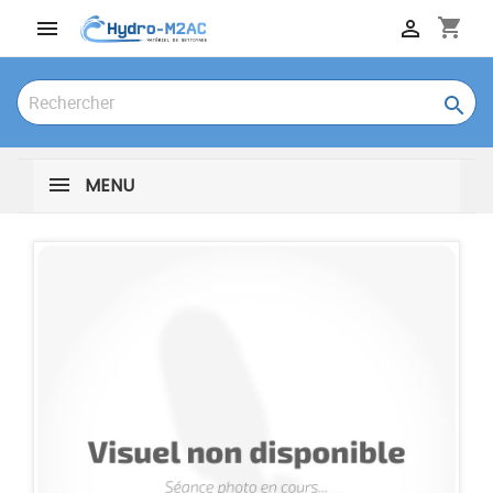
shopping_cart



MENU