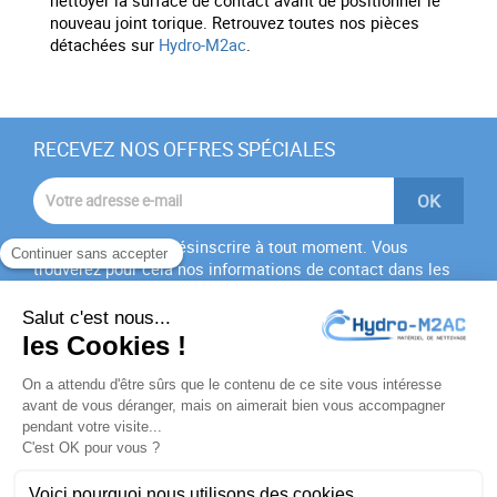
nettoyer la surface de contact avant de positionner le
nouveau joint torique. Retrouvez toutes nos pièces
détachées sur
Hydro-M2ac
.
RECEVEZ NOS OFFRES SPÉCIALES
Vous pouvez vous désinscrire à tout moment. Vous
trouverez pour cela nos informations de contact dans les
conditions d'utilisation du site.
J'accepte les
conditions générales
et la
politique de
confidentialité
PRODUITS
