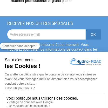
matériel professionnel et grand public.
RECEVEZ NOS OFFRES SPÉCIALES
Vous pouvez vous désinscrire à tout moment. Vous
trouverez pour cela nos informations de contact dans les
conditions d'utilisation du site.
J'accepte les
conditions générales
et la
politique de
confidentialité
PRODUITS

NOTRE SOCIÉTÉ
