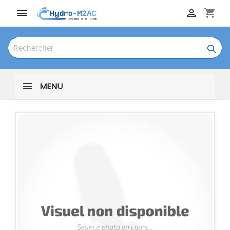
shopping_cart



MENU