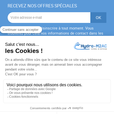
RECEVEZ NOS OFFRES SPÉCIALES
Vous pouvez vous désinscrire à tout moment. Vous
trouverez pour cela nos informations de contact dans les
conditions d'utilisation du site.
J'accepte les
conditions générales
et la
politique de
confidentialité
PRODUITS

NOTRE SOCIÉTÉ

VOTRE COMPTE

INFORMATIONS