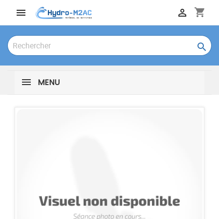
shopping_cart



MENU