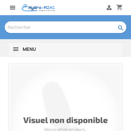
shopping_cart



MENU