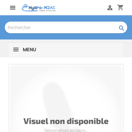
shopping_cart



MENU