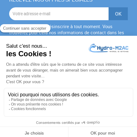
Vous pouvez vous désinscrire à tout moment. Vous
trouverez pour cela nos informations de contact dans les
conditions d'utilisation du site.
J'accepte les
conditions générales
et la
politique de
confidentialité
PRODUITS

NOTRE SOCIÉTÉ

VOTRE COMPTE

INFORMATIONS