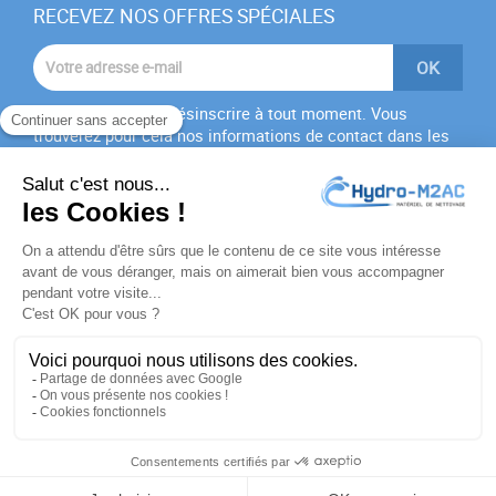
RECEVEZ NOS OFFRES SPÉCIALES
Vous pouvez vous désinscrire à tout moment. Vous
trouverez pour cela nos informations de contact dans les
conditions d'utilisation du site.
J'accepte les
conditions générales
et la
politique de
confidentialité
PRODUITS

NOTRE SOCIÉTÉ

VOTRE COMPTE

INFORMATIONS