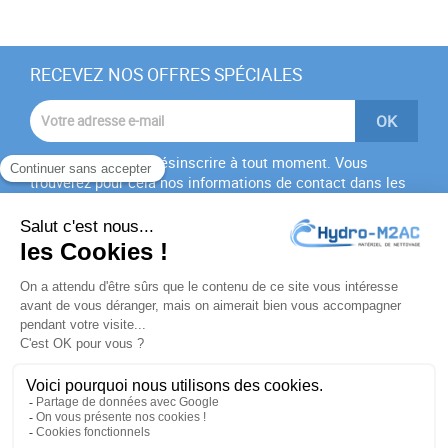
RECEVEZ NOS OFFRES SPÉCIALES
Vous pouvez vous désinscrire à tout moment. Vous
trouverez pour cela nos informations de contact dans les
conditions d'utilisation du site.
J'accepte les
conditions générales
et la
politique de
confidentialité
PRODUITS

NOTRE SOCIÉTÉ

VOTRE COMPTE
