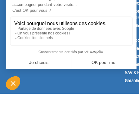
Promotions
Livrais
Nouveaux produits
Mention
Confide
Meilleures ventes
Conditi
vente
A prop
Paiemen
Contac
Conseil
SAV & R
Garanti