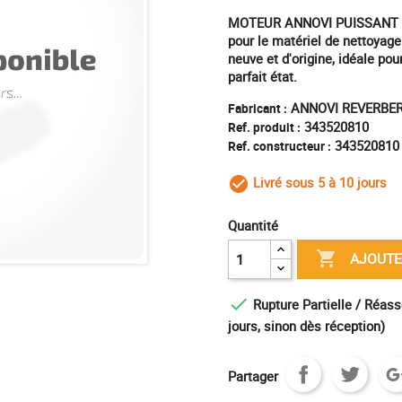
MOTEUR ANNOVI PUISSANT ET
pour le matériel de nettoyage
neuve et d'origine, idéale po
parfait état.
ANNOVI REVERBER
Fabricant :
343520810
Ref. produit :
343520810
Ref. constructeur :
Livré sous 5 à 10 jours
check_circle_outl
Quantité

AJOUTE

Rupture Partielle / Réass
jours, sinon dès réception)
Partager