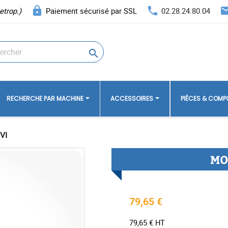
lock
phone
ema
etrop.)
Paiement sécurisé par SSL
02.28.24.80.04

RECHERCHE PAR MACHINE
ACCESSOIRES
PIÈCES & COM
VI
MO
79,65 €
79,65 € HT