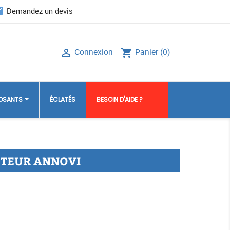
il
Demandez un devis
Connexion
Panier
(0)

shopping_cart
POSANTS
ÉCLATÉS
BESOIN D'AIDE ?
TEUR ANNOVI