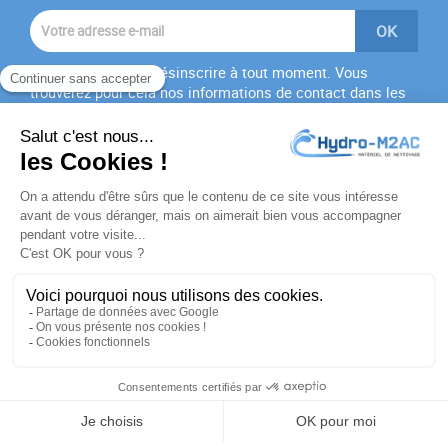
Vous pouvez vous désinscrire à tout moment. Vous
trouverez pour cela nos informations de contact dans les
conditions d'utilisation du site.
J'accepte les
conditions générales
et la
politique de
confidentialité
PRODUITS

NOTRE SOCIÉTÉ

VOTRE COMPTE

INFORMATIONS