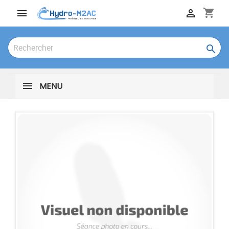
shopping_cart



MENU