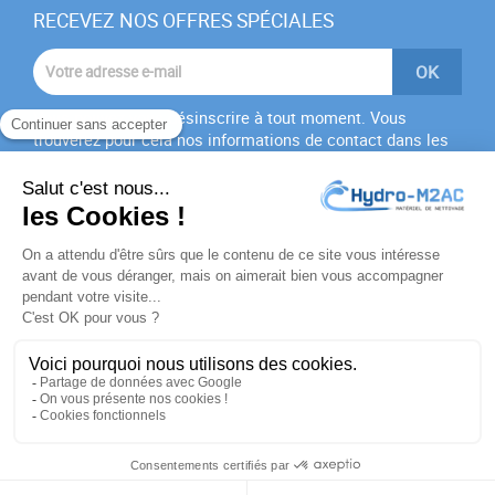
RECEVEZ NOS OFFRES SPÉCIALES
Vous pouvez vous désinscrire à tout moment. Vous
trouverez pour cela nos informations de contact dans les
conditions d'utilisation du site.
J'accepte les
conditions générales
et la
politique de
confidentialité
PRODUITS

NOTRE SOCIÉTÉ

VOTRE COMPTE

INFORMATIONS