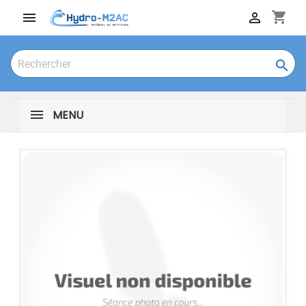
shopping_cart



MENU