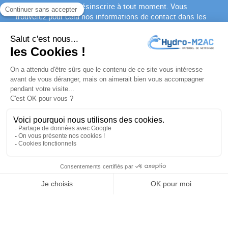
Vous pouvez vous désinscrire à tout moment. Vous
trouverez pour cela nos informations de contact dans les
conditions d'utilisation du site.
J'accepte les
conditions générales
et la
politique de
confidentialité
PRODUITS

NOTRE SOCIÉTÉ

VOTRE COMPTE

INFORMATIONS