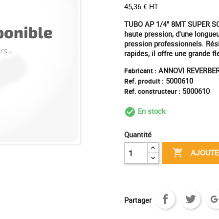
45,36 € HT
TUBO AP 1/4" 8MT SUPER S
haute pression, d'une longueu
pression professionnels. Rési
rapides, il offre une grande fl
ANNOVI REVERBER
Fabricant :
5000610
Ref. produit :
5000610
Ref. constructeur :
En stock
check_circle_outl
Quantité

AJOUTE
Partager