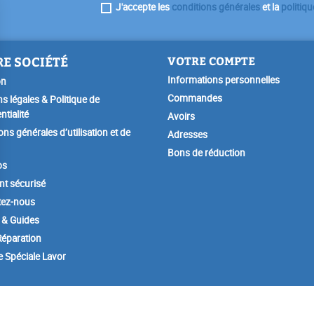
J'accepte les
conditions générales
et la
politiqu
E SOCIÉTÉ
VOTRE COMPTE
Informations personnelles
on
Commandes
s légales & Politique de
ntialité
Avoirs
ons générales d’utilisation et de
Adresses
Bons de réduction
os
t sécurisé
tez-nous
 & Guides
éparation
e Spéciale Lavor