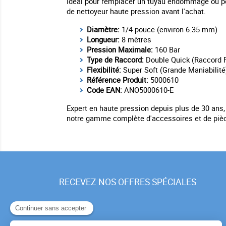
Idéal pour remplacer un tuyau endommagé ou pou
de nettoyeur haute pression avant l'achat.
Diamètre:
1/4 pouce (environ 6.35 mm)
Longueur:
8 mètres
Pression Maximale:
160 Bar
Type de Raccord:
Double Quick (Raccord 
Flexibilité:
Super Soft (Grande Maniabilité
Référence Produit:
5000610
Code EAN:
ANO5000610-E
Expert en haute pression depuis plus de 30 ans, 
notre gamme complète d'accessoires et de pièc
RECEVEZ NOS OFFRES SPÉCIALES