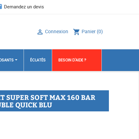
il
Demandez un devis
Connexion
Panier
(0)

shopping_cart
POSANTS
ÉCLATÉS
BESOIN D'AIDE ?
MT SUPER SOFT MAX 160 BAR
BLE QUICK BLU