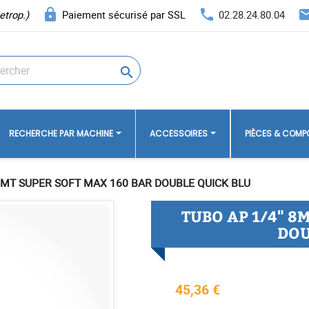
lock
phone
ema
etrop.)
Paiement sécurisé par SSL
02.28.24.80.04

RECHERCHE PAR MACHINE
ACCESSOIRES
PIÈCES & COM
8MT SUPER SOFT MAX 160 BAR DOUBLE QUICK BLU
TUBO AP 1/4" 8
DOU
45,36 €