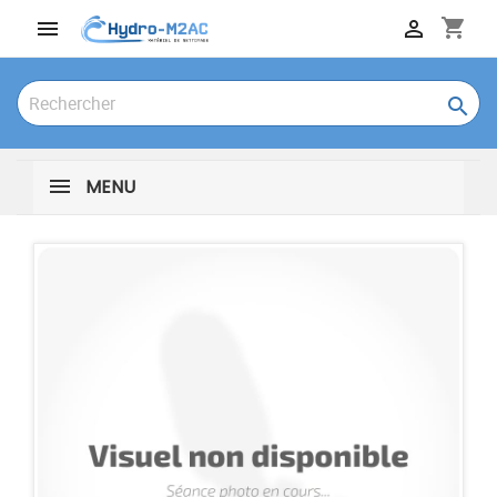
shopping_cart



MENU