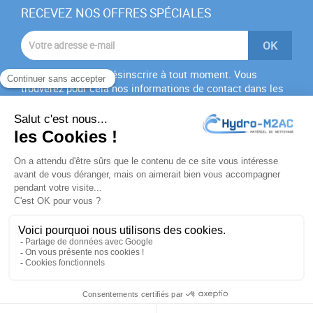
RECEVEZ NOS OFFRES SPÉCIALES
Vous pouvez vous désinscrire à tout moment. Vous
trouverez pour cela nos informations de contact dans les
conditions d'utilisation du site.
J'accepte les
conditions générales
et la
politique de
confidentialité
PRODUITS

NOTRE SOCIÉTÉ

VOTRE COMPTE

INFORMATIONS