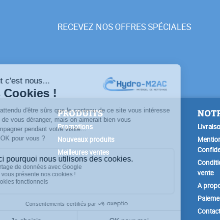
RECEVEZ NOS OFFRES SPÉCIALES
PRODUITS
NOTR
Promotions
Livrais
Nouveaux produits
Mention
Confide
Meilleures ventes
Conditi
vente
A prop
Paiemen
Contac