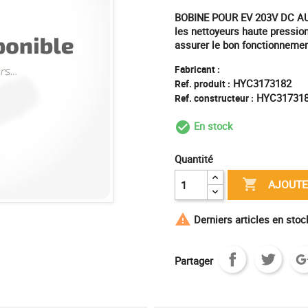
BOBINE POUR EV 203V DC AUT
les nettoyeurs haute pressio
assurer le bon fonctionnemen
Fabricant :
HYC3173182
Ref. produit :
HYC31731
Ref. constructeur :
En stock
check_circle_outl
Quantité

AJOUTE

Derniers articles en sto
Partager