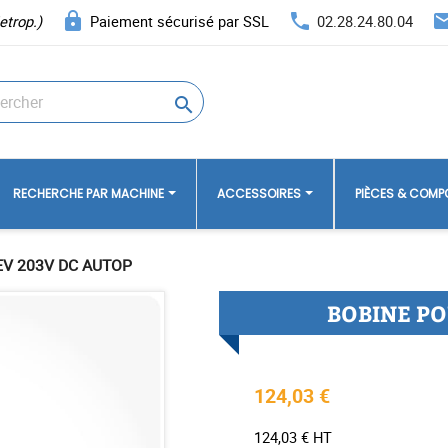
lock
phone
ema
etrop.)
Paiement sécurisé par SSL
02.28.24.80.04

RECHERCHE PAR MACHINE
ACCESSOIRES
PIÈCES & COM
EV 203V DC AUTOP
BOBINE PO
124,03 €
124,03 € HT