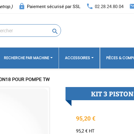
lock
phone
ema
etrop.)
Paiement sécurisé par SSL
02.28.24.80.04

RECHERCHE PAR MACHINE
ACCESSOIRES
PIÈCES & COM
S DN18 POUR POMPE TW
KIT 3 PISTO
95,20 €
95,2 € HT