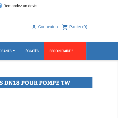
il
Demandez un devis
Connexion
Panier
(0)

shopping_cart
POSANTS
ÉCLATÉS
BESOIN D'AIDE ?
NS DN18 POUR POMPE TW