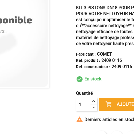
KIT 3 PISTONS DN18 POUR 
POUR VOTRE NETTOYEUR HAUTE
est conçu pour optimiser le 
qu’**accessoire nettoyage** e
nettoyage efficace de toutes 
matériel de nettoyage professi
de votre nettoyeur haute pres
COMET
Fabricant :
2409 0116
Ref. produit :
2409 0116
Ref. constructeur :
En stock
check_circle_outl
Quantité

AJOUTE

Derniers articles en sto