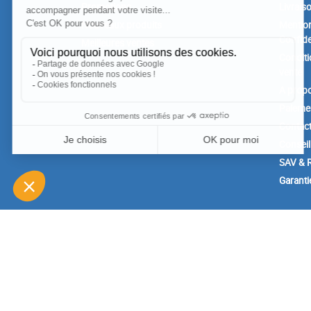
Promotions
Livrais
Nouveaux produits
Mention
Confide
Meilleures ventes
Conditi
vente
A prop
Paiemen
Contac
Conseil
SAV & R
Garanti