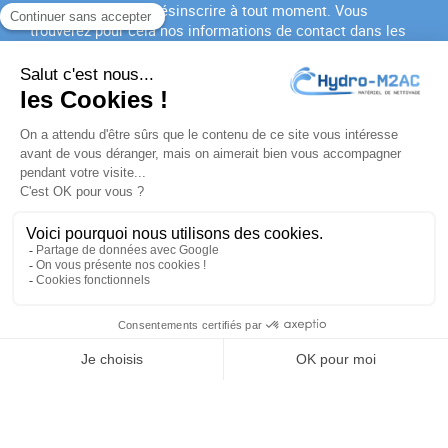
Vous pouvez vous désinscrire à tout moment. Vous
trouverez pour cela nos informations de contact dans les
conditions d'utilisation du site.
J'accepte les
conditions générales
et la
politique de
confidentialité
PRODUITS

NOTRE SOCIÉTÉ

VOTRE COMPTE

INFORMATIONS