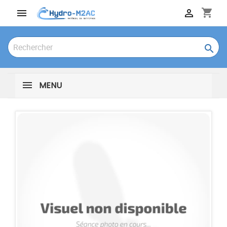
shopping_cart



MENU