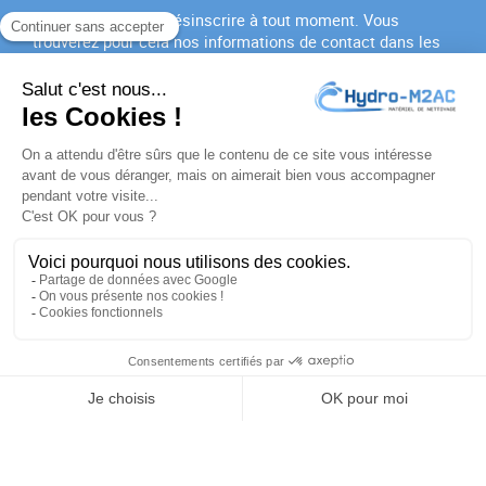
Vous pouvez vous désinscrire à tout moment. Vous
trouverez pour cela nos informations de contact dans les
conditions d'utilisation du site.
J'accepte les
conditions générales
et la
politique de
confidentialité
PRODUITS

NOTRE SOCIÉTÉ

VOTRE COMPTE

INFORMATIONS