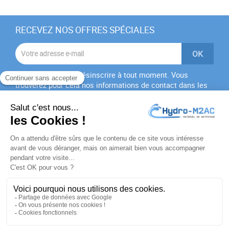
RECEVEZ NOS OFFRES SPÉCIALES
Vous pouvez vous désinscrire à tout moment. Vous
trouverez pour cela nos informations de contact dans les
conditions d'utilisation du site.
J'accepte les
conditions générales
et la
politique de
confidentialité
PRODUITS

NOTRE SOCIÉTÉ

VOTRE COMPTE
