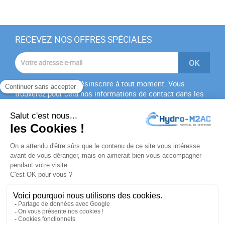
RECEVEZ NOS OFFRES SPÉCIALES
Vous pouvez vous désinscrire à tout moment. Vous
trouverez pour cela nos informations de contact dans les
conditions d'utilisation du site.
J'accepte les
conditions générales
et la
politique de
confidentialité
PRODUITS

NOTRE SOCIÉTÉ

VOTRE COMPTE
