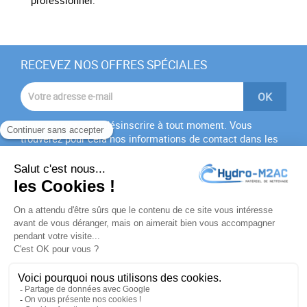
professionnel.
RECEVEZ NOS OFFRES SPÉCIALES
Vous pouvez vous désinscrire à tout moment. Vous
trouverez pour cela nos informations de contact dans les
conditions d'utilisation du site.
J'accepte les
conditions générales
et la
politique de
confidentialité
PRODUITS

NOTRE SOCIÉTÉ
