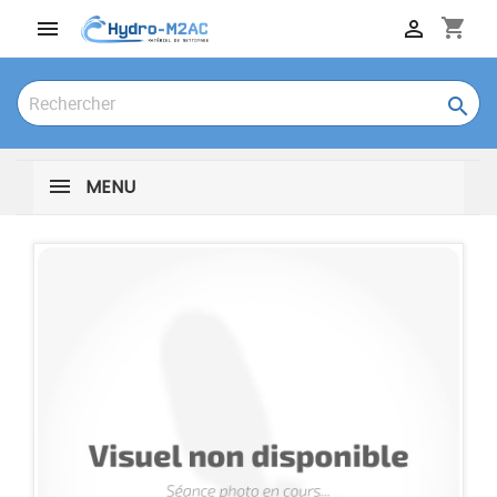
shopping_cart



MENU