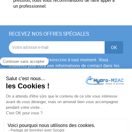
pression, nous vous recommandons de faire appel à
un professionnel.
RECEVEZ NOS OFFRES SPÉCIALES
Vous pouvez vous désinscrire à tout moment. Vous
trouverez pour cela nos informations de contact dans les
conditions d'utilisation du site.
J'accepte les
conditions générales
et la
politique de
confidentialité
PRODUITS

NOTRE SOCIÉTÉ
