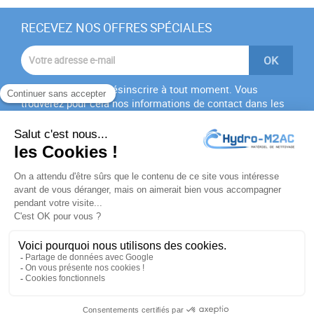
RECEVEZ NOS OFFRES SPÉCIALES
Vous pouvez vous désinscrire à tout moment. Vous
trouverez pour cela nos informations de contact dans les
conditions d'utilisation du site.
J'accepte les
conditions générales
et la
politique de
confidentialité
PRODUITS

NOTRE SOCIÉTÉ

VOTRE COMPTE
