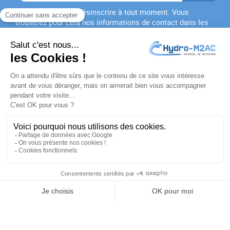
Vous pouvez vous désinscrire à tout moment. Vous
trouverez pour cela nos informations de contact dans les
conditions d'utilisation du site.
J'accepte les
conditions générales
et la
politique de
confidentialité
PRODUITS

NOTRE SOCIÉTÉ

VOTRE COMPTE

INFORMATIONS