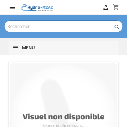
shopping_cart



MENU