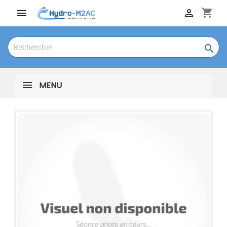
shopping_cart



MENU