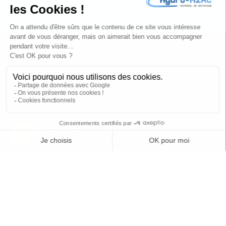
J'accepte les
conditions générales
et la
politique de
confidentialité
PRODUITS

NOTRE SOCIÉTÉ

VOTRE COMPTE

INFORMATIONS