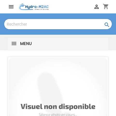
shopping_cart



MENU