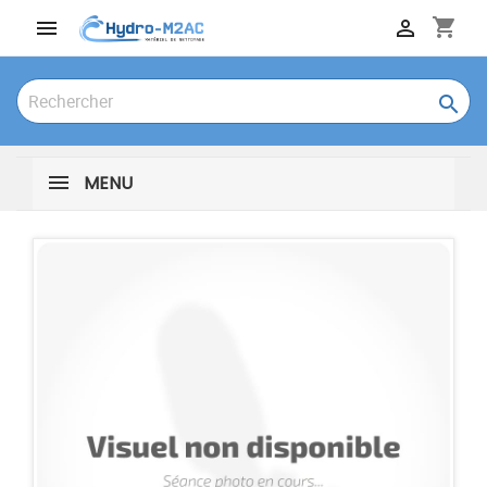
shopping_cart



MENU