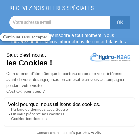
RECEVEZ NOS OFFRES SPÉCIALES
Vous pouvez vous désinscrire à tout moment. Vous
trouverez pour cela nos informations de contact dans les
conditions d'utilisation du site.
J'accepte les
conditions générales
et la
politique de
confidentialité
PRODUITS

NOTRE SOCIÉTÉ

VOTRE COMPTE

INFORMATIONS