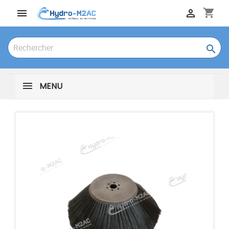
shopping_cart



MENU