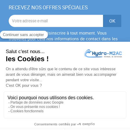
RECEVEZ NOS OFFRES SPÉCIALES
Vous pouvez vous désinscrire à tout moment. Vous
trouverez pour cela nos informations de contact dans les
conditions d'utilisation du site.
J'accepte les
conditions générales
et la
politique de
confidentialité
PRODUITS

NOTRE SOCIÉTÉ

VOTRE COMPTE

INFORMATIONS