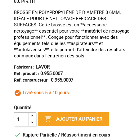
80,14 € HT
BROSSE EN POLYPROPYLÈNE DE DIAMÈTRE 0.6MM,
IDÉALE POUR LE NETTOYAGE EFFICACE DES
SURFACES. Cette brosse est un **accessoire
nettoyage** essentiel pour votre **
matériel
de nettoyage
professionnel**. Conçue pour fonctionner avec des
équipements tels que les **aspirateurs** et
**autolaveuses**, elle permet d'atteindre des résultats
optimaux dans l'entretien des sols.
LAVOR
Fabricant :
0.955.0007
Ref. produit :
0.955.0007
Ref. constructeur :
Livré sous 5 à 10 jours
check_circle_outline
Quantité

AJOUTER AU PANIER

Rupture Partielle / Réassortiment en cours