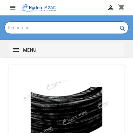
shopping_cart



MENU