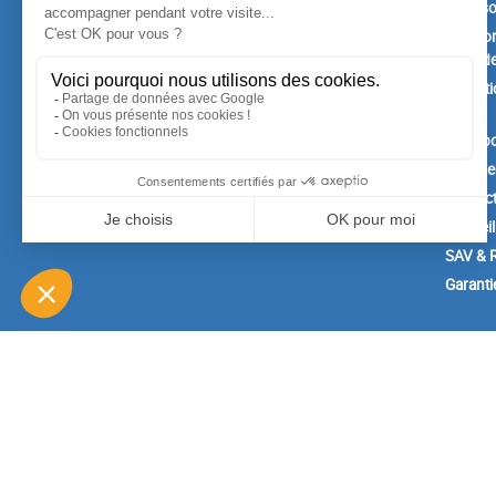
Promotions
Livrais
Nouveaux produits
Mention
Confide
Meilleures ventes
Conditi
vente
A prop
Paiemen
Contac
Conseil
SAV & R
Garanti