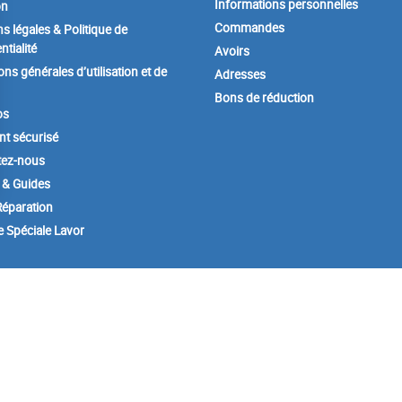
Informations personnelles
on
Commandes
s légales & Politique de
ntialité
Avoirs
ons générales d’utilisation et de
Adresses
Bons de réduction
os
t sécurisé
tez-nous
 & Guides
éparation
e Spéciale Lavor