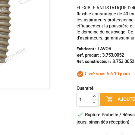
FLEXIBLE ANTISTATIQUE D.4
flexible antistatique de 40 
les aspirateurs professionnel
efficacement la poussière et
le domaine du nettoyage. Ce 
d’aspirateurs, garantissant u
LAVOR
Fabricant :
3.753.0052
Ref. produit :
3.753.0052
Ref. constructeur :
Livré sous 5 à 10 jours
check_circle_outl
Quantité

AJOUTE

Rupture Partielle / Réass
jours, sinon dès réception)