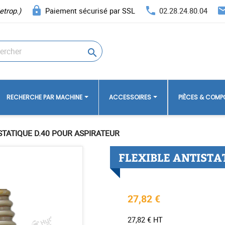
lock
phone
ema
etrop.)
Paiement sécurisé par SSL
02.28.24.80.04

RECHERCHE PAR MACHINE
ACCESSOIRES
PIÈCES & COM
STATIQUE D.40 POUR ASPIRATEUR
FLEXIBLE ANTISTA
27,82 €
27,82 € HT