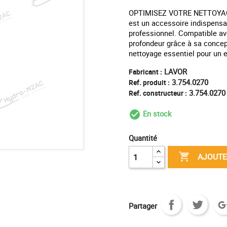
OPTIMISEZ VOTRE NETTOYAG
est un accessoire indispensa
professionnel. Compatible av
profondeur grâce à sa conce
nettoyage essentiel pour un e
LAVOR
Fabricant :
3.754.0270
Ref. produit :
3.754.0270
Ref. constructeur :
En stock
check_circle_outl
Quantité

AJOUTE
Partager