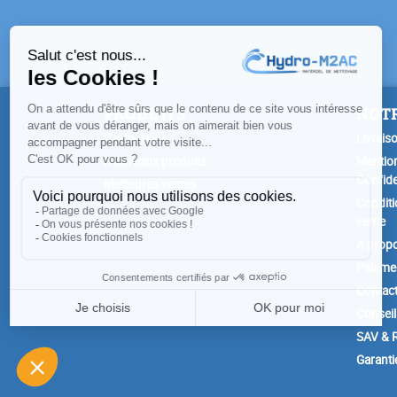
PRODUITS
NOTR
Promotions
Livrais
Nouveaux produits
Mention
Confide
Meilleures ventes
Conditi
vente
A prop
Paiemen
Contac
Conseil
SAV & R
Garanti