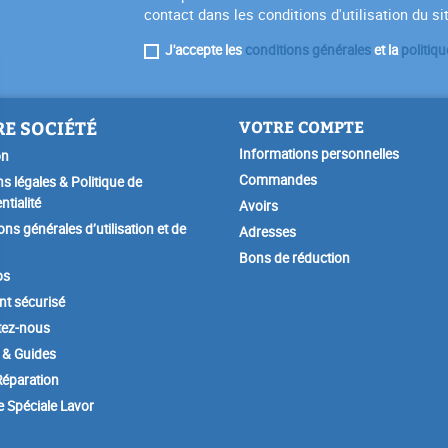
contact dans les conditions d'utilisation du si
J'accepte les
conditions générales
et la
politiqu
E SOCIÉTÉ
VOTRE COMPTE
Informations personnelles
on
Commandes
s légales & Politique de
ntialité
Avoirs
ons générales d’utilisation et de
Adresses
Bons de réduction
os
t sécurisé
tez-nous
 & Guides
éparation
e Spéciale Lavor