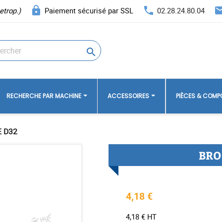
lock
phone
ema
etrop.)
Paiement sécurisé par SSL
02.28.24.80.04

RECHERCHE PAR MACHINE
ACCESSOIRES
PIÈCES & COM
 D32
BRO
4,18 €
4,18 € HT