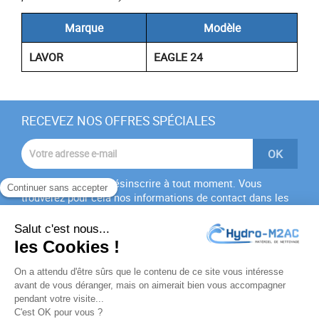
Marque
Modèle
LAVOR
EAGLE 24
RECEVEZ NOS OFFRES SPÉCIALES
Vous pouvez vous désinscrire à tout moment. Vous
trouverez pour cela nos informations de contact dans les
conditions d'utilisation du site.
J'accepte les
conditions générales
et la
politique de
confidentialité
PRODUITS
