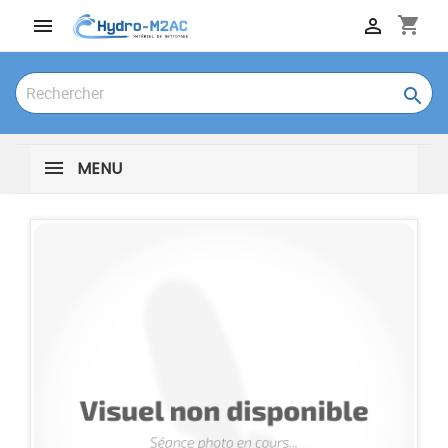
shopping_cart



MENU