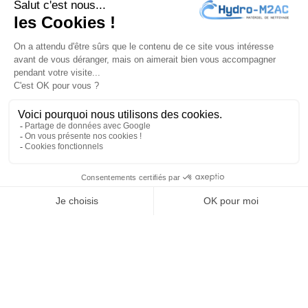
J'accepte les
conditions générales
et la
politique de
confidentialité
PRODUITS

NOTRE SOCIÉTÉ

VOTRE COMPTE

INFORMATIONS