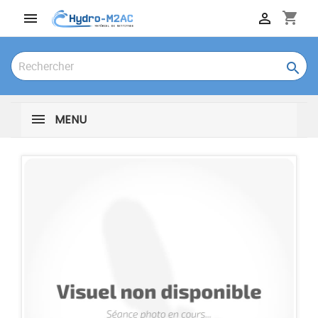
shopping_cart



MENU