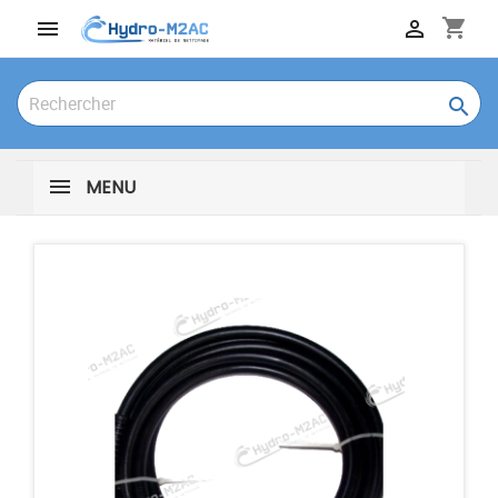
shopping_cart



MENU