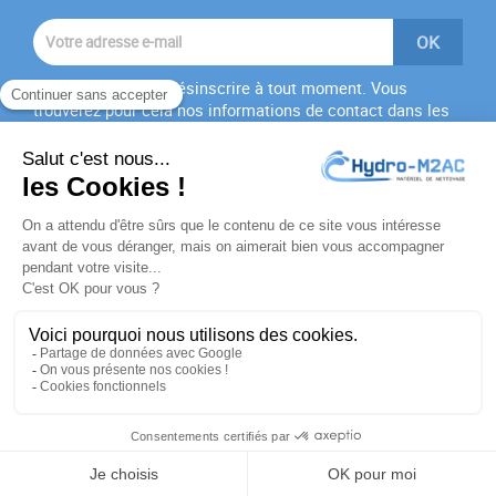
Vous pouvez vous désinscrire à tout moment. Vous
trouverez pour cela nos informations de contact dans les
conditions d'utilisation du site.
J'accepte les
conditions générales
et la
politique de
confidentialité
PRODUITS

NOTRE SOCIÉTÉ

VOTRE COMPTE

INFORMATIONS