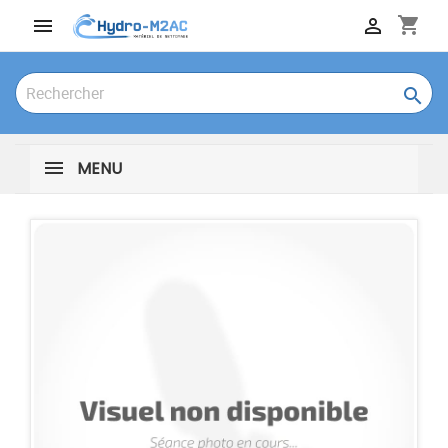
shopping_cart



MENU