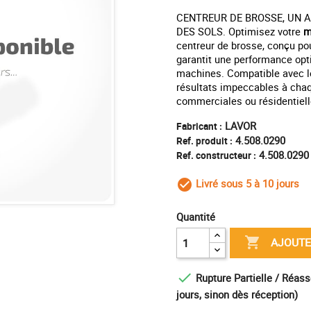
CENTREUR DE BROSSE, UN A
DES SOLS. Optimisez votre
m
centreur de brosse, conçu po
garantit une performance opti
machines. Compatible avec le
résultats impeccables à chaq
commerciales ou résidentiell
LAVOR
Fabricant :
4.508.0290
Ref. produit :
4.508.0290
Ref. constructeur :
Livré sous 5 à 10 jours
check_circle_outl
Quantité

AJOUTE

Rupture Partielle / Réass
jours, sinon dès réception)