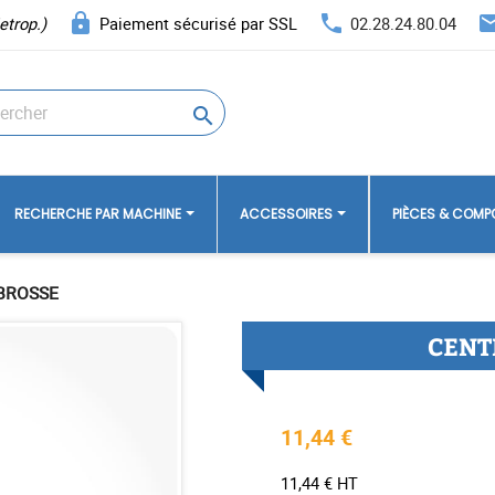
lock
phone
ema
etrop.)
Paiement sécurisé par SSL
02.28.24.80.04

RECHERCHE PAR MACHINE
ACCESSOIRES
PIÈCES & COM
BROSSE
CENT
11,44 €
11,44 € HT