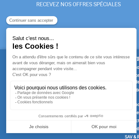
RECEVEZ NOS OFFRES SPÉCIALES
PRODUITS
NOTR
Promotions
Livrais
Nouveaux produits
Mention
Confide
Meilleures ventes
Conditi
vente
A prop
Paiemen
Contac
Conseil
SAV & R