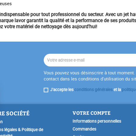
yeuses
indispensable pour tout professionnel du secteur. Avec un
jet h
 marque
lavor
garantit la qualité et la performance de ses produits
ez votre
matériel
de nettoyage dès aujourd'hui!
Vous pouvez vous désinscrire à tout moment. 
contact dans les conditions d'utilisation du si
J'accepte les
conditions générales
et la
politiqu
E SOCIÉTÉ
VOTRE COMPTE
Informations personnelles
on
Commandes
s légales & Politique de