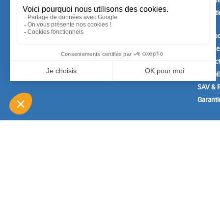
Confide
Meilleures ventes
Conditi
vente
A prop
Paiemen
Contac
Conseil
SAV & R
Garanti