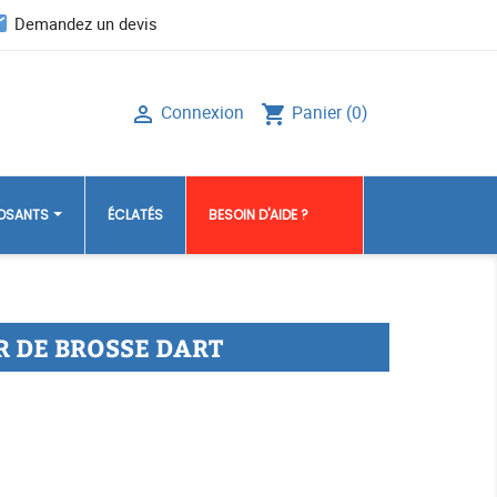
il
Demandez un devis
Connexion
Panier
(0)

shopping_cart
POSANTS
ÉCLATÉS
BESOIN D'AIDE ?
R DE BROSSE DART