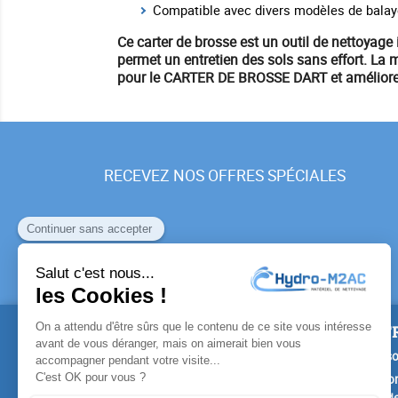
Compatible avec divers modèles de bala
Ce carter de brosse est un
outil de nettoyage
permet un
entretien des sols
sans effort. La
pour le
CARTER DE BROSSE DART
et amélior
RECEVEZ NOS OFFRES SPÉCIALES
PRODUITS
NOTR
Promotions
Livrais
Nouveaux produits
Mention