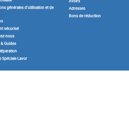
ntialité
Avoirs
ons générales d’utilisation et de
Adresses
Bons de réduction
os
t sécurisé
tez-nous
 & Guides
éparation
e Spéciale Lavor