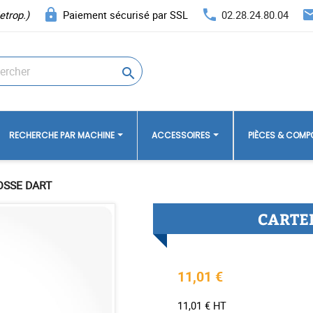
lock
phone
ema
etrop.)
Paiement sécurisé par SSL
02.28.24.80.04

RECHERCHE PAR MACHINE
ACCESSOIRES
PIÈCES & COM
OSSE DART
CARTE
11,01 €
11,01 € HT