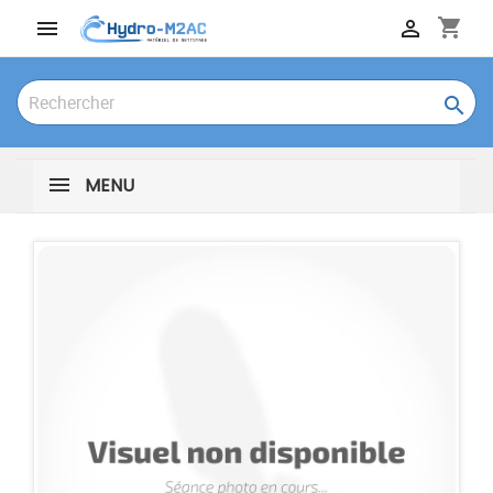
shopping_cart



MENU