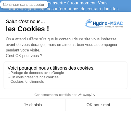
Vous pouvez vous désinscrire à tout moment. Vous
trouverez pour cela nos informations de contact dans les
conditions d'utilisation du site.
J'accepte les
conditions générales
et la
politique de
confidentialité
PRODUITS

NOTRE SOCIÉTÉ

VOTRE COMPTE

INFORMATIONS