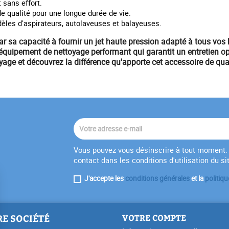
t sans effort.
 qualité pour une longue durée de vie.
les d'aspirateurs, autolaveuses et balayeuses.
par sa capacité à fournir un
jet haute pression
adapté à tous vos 
équipement
de nettoyage performant qui garantit un entretien 
yage et découvrez la différence qu'apporte cet accessoire de qua
Vous pouvez vous désinscrire à tout moment. 
contact dans les conditions d'utilisation du si
J'accepte les
conditions générales
et la
politiqu
E SOCIÉTÉ
VOTRE COMPTE