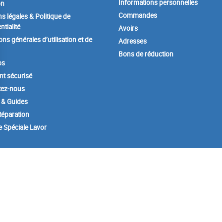
Informations personnelles
on
Commandes
s légales & Politique de
ntialité
Avoirs
ons générales d’utilisation et de
Adresses
Bons de réduction
os
t sécurisé
tez-nous
 & Guides
éparation
e Spéciale Lavor