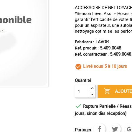
ACCESSOIRE DE NETTOYAGE
*Senson Level Ass. + Hoses +
garantir l'efficacité de votre
m
pour un aspirateur, une auto
nettoyage optimise les perfo
LAVOR
Fabricant :
5.409.0048
Ref. produit :
5.409.0048
Ref. constructeur :
Livré sous 5 à 10 jours
check_circle_outl
Quantité

AJOUTE

Rupture Partielle / Réass
jours, sinon dès réception)
Partager