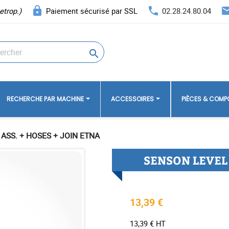
lock
phone
ema
etrop.)
Paiement sécurisé par SSL
02.28.24.80.04

RECHERCHE PAR MACHINE
ACCESSOIRES
PIÈCES & COM
ASS. + HOSES + JOIN ETNA
SENSON LEVEL 
13,39 €
13,39 € HT