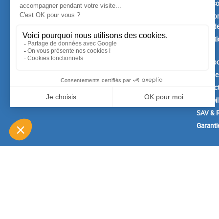
Promotions
Livrais
Nouveaux produits
Mention
Confide
Meilleures ventes
Conditi
vente
A prop
Paiemen
Contac
Conseil
SAV & R
Garanti