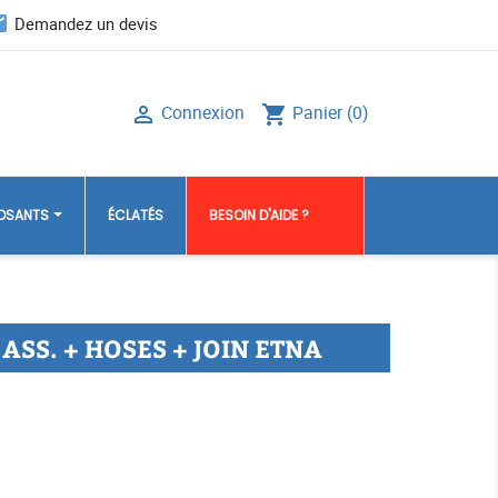
il
Demandez un devis
Connexion
Panier
(0)

shopping_cart
POSANTS
ÉCLATÉS
BESOIN D'AIDE ?
ASS. + HOSES + JOIN ETNA